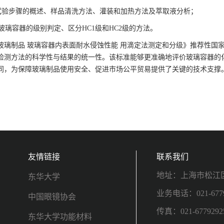
了试验步骤的概述、样品清洗方法、灌装和加热方法及萃取液分析；
了玻璃容器的级别判定、区分HC1级和HC2级的方法。
玻璃制品 玻璃容器内表面耐水侵蚀性能 用滴定法测定和分级》推荐性国
检测方法的科学性与结果的统一性。该标准能够更准确地评价玻璃容器的
同，为保障玻璃制品使用安全、促进市场公平贸易提供了关键的技术支撑
友情链接
联系我们
地址：上海市松江区
东华大学
业务电话：021-6779
中国眼镜协会
传真：021-6779292
东华大学功能材料