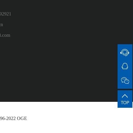
2921
cn
3.com
TOP
-2022 OGE