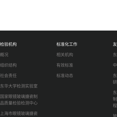
检验机构
标准化工作
友
概况
相关机构
东
组织结构
有效标准
中
社会责任
标准动态
东
研
东华大学检测实验室
东
国家眼镜玻璃搪瓷制
制
品质量检验检测中心
程
上海市眼镜玻璃搪瓷
玻