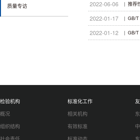
2022-06-06
推荐
|
质量专访
2022-01-17
GB/
|
2022-01-12
GB/
|
检验机构
标准化工作
友
概况
相关机构
东
组织结构
有效标准
中
社会责任
标准动态
东